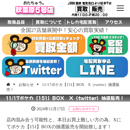
おたちゅう。
JR秋葉原 電気街口より徒歩7分
買取│販売
秋葉原5号店
AM11:00-PM20：00
取扱品目
買取について
トレカ宅配買取
アクセス
全国27店舗展開中！安心の買取実績！
グル
ープ
店舗
お知らせ
11/17ポケカ【151】BOX X（twitter）抽選販
売！
11/17ポケカ【151】BOX X（twitter）抽選販売！
2024年11月17日
お知らせ
ポケカ
店内混み合う可能性と、本日お買上難しい方の為、Xに
てポケカ【151】BOXの抽選販売を開始致します！