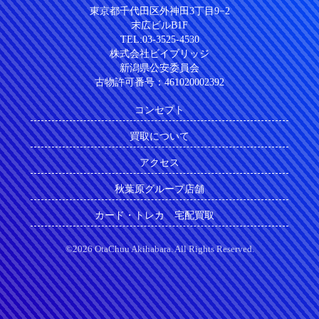
東京都千代田区外神田3丁目9−2
末広ビルB1F
TEL:03-3525-4530
株式会社ビイブリッジ
新潟県公安委員会
古物許可番号：461020002392
コンセプト
買取について
アクセス
秋葉原グループ店舗
カード・トレカ 宅配買取
©2026 OtaChuu Akihabara. All Rights Reserved.