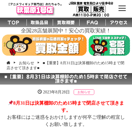
JR秋葉原 電気街口より徒歩4分
【アニメフィギュア専門店】おたちゅう。
買取│販売
秋葉原1号店
AM11:00-PM20：00
TOP
取扱品目
買取概要
FAQ
アクセス
全国28店舗展開中！安心の買取実績！
お知らせ
■【重要】8月31日は決算棚卸のため15時まで閉
店させて頂きます■
■【重要】8月31日は決算棚卸のため15時まで閉店させて
頂きます■
2023年8月28日
お知らせ
8月31日は決算棚卸のため15時まで閉店させて頂きま
す。
お客様にはご迷惑をおかけしますが何卒ご理解の程宜し
くお願い致します。