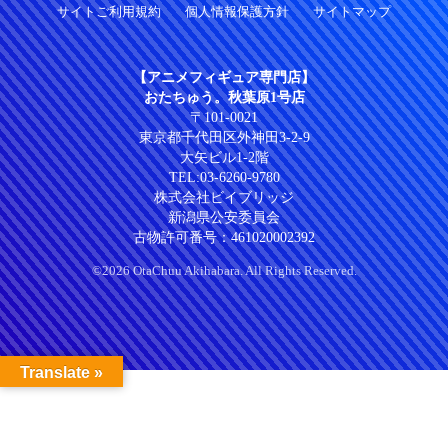
サイトご利用規約
個人情報保護方針
サイトマップ
【アニメフィギュア専門店】
おたちゅう。秋葉原1号店
〒101-0021
東京都千代田区外神田3-2-9
大矢ビル1-2階
TEL:
03-6260-9780
株式会社ビイブリッジ
新潟県公安委員会
古物許可番号：461020002392
©2026 OtaChuu Akihabara. All Rights Reserved.
Translate »