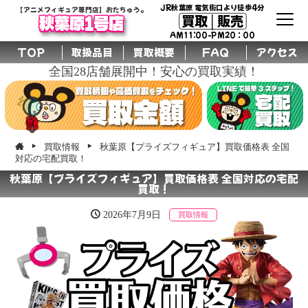
JR秋葉原 電気街口より徒歩4分
【アニメフィギュア専門店】おたちゅう。
買取│販売
秋葉原1号店
AM11:00-PM20：00
TOP
取扱品目
買取概要
FAQ
アクセス
全国28店舗展開中！安心の買取実績！
買取情報
秋葉原【プライズフィギュア】買取価格表 全国
対応の宅配買取！
秋葉原【プライズフィギュア】買取価格表 全国対応の宅配
買取！
2026年7月9日
買取情報