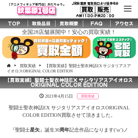
JR秋葉原 電気街口より徒歩4分
【アニメフィギュア専門店】おたちゅう。
買取│販売
秋葉原1号店
AM11:00-PM20：00
TOP
取扱品目
買取概要
FAQ
アクセス
全国28店舗展開中！安心の買取実績！
買取実績
【買取実績】聖闘士聖衣神話EX サジタリアスア
イオロスORIGINAL COLOR EDITION
【買取実績】聖闘士聖衣神話EX サジタリアスアイオロス
ORIGINAL COLOR EDITION
2021年4月15日
買取実績
聖闘士聖衣神話EX サジタリアスアイオロスORIGINAL
COLOR EDITION買取させて頂きました。
『聖闘士
星矢
』誕生30
周年
記念作品になります(‘ω’)ノ