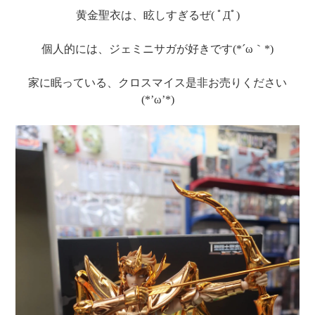
黄金聖衣は、眩しすぎるぜ( ﾟДﾟ)
個人的には、ジェミニサガが好きです(*´ω｀*)
家に眠っている、クロスマイス是非お売りください
(*’ω’*)