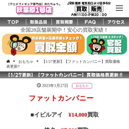
JR秋葉原 電気街口より徒歩4分
【アニメフィギュア専門店】おたちゅう。
買取│販売
秋葉原1号店
AM11:00-PM20：00
TOP
取扱品目
買取概要
FAQ
アクセス
全国28店舗展開中！安心の買取実績！
おもちゃ
【1/27更新】【ファットカンパニー】買取価格
表更新‼
【1/27更新】【ファットカンパニー】買取価格表更新‼
2023年1月27日
おもちゃ
ファットカンパニー
■イビルアイ
¥14,000
買取