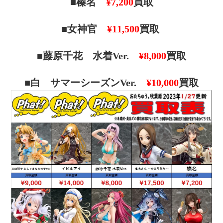
■榛名
¥7,200
買取
■女神官
¥11,500
買取
■藤原千花 水着Ver.
¥8,000
買取
■白 サマーシーズンVer.
¥10,000
買取