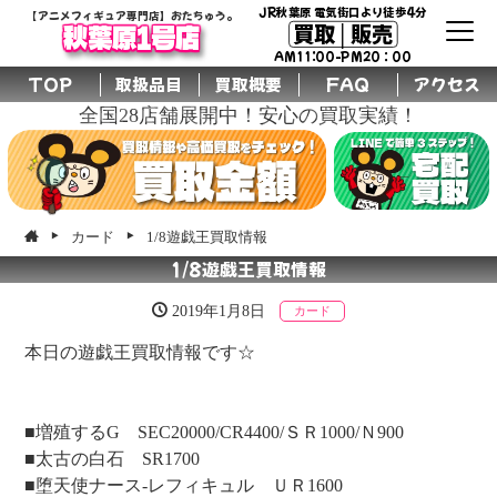
JR秋葉原 電気街口より徒歩4分
【アニメフィギュア専門店】おたちゅう。
買取│販売
秋葉原1号店
AM11:00-PM20：00
TOP
取扱品目
買取概要
FAQ
アクセス
全国28店舗展開中！安心の買取実績！
カード
1/8遊戯王買取情報
1/8遊戯王買取情報
2019年1月8日
カード
本日の遊戯王買取情報です☆
■増殖するG SEC20000/CR4400/ＳＲ1000/Ｎ900
■太古の白石 SR1700
■堕天使ナース-レフィキュル ＵＲ1600