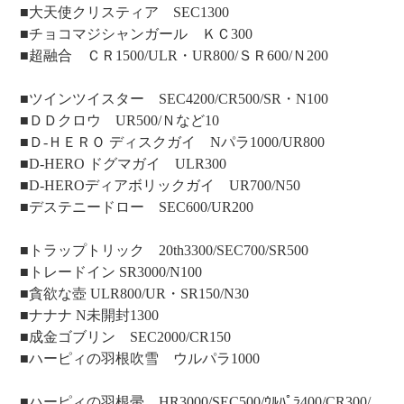
■大天使クリスティア SEC1300
■チョコマジシャンガール ＫＣ300
■超融合 ＣＲ1500/ULR・UR800/ＳＲ600/Ｎ200
■ツインツイスター SEC4200/CR500/SR・N100
■ＤＤクロウ UR500/Ｎなど10
■Ｄ-ＨＥＲＯ ディスクガイ Nパラ1000/UR800
■D-HERO ドグマガイ ULR300
■D-HEROディアボリックガイ UR700/N50
■デステニードロー SEC600/UR200
■トラップトリック 20th3300/SEC700/SR500
■トレードイン SR3000/N100
■貪欲な壺 ULR800/UR・SR150/N30
■ナナナ N未開封1300
■成金ゴブリン SEC2000/CR150
■ハーピィの羽根吹雪 ウルパラ1000
■ハーピィの羽根帚 HR3000/SEC500/ｳﾙﾊﾟﾗ400/CR300/