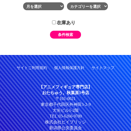
在庫あり
サイトご利用規約
個人情報保護方針
サイトマップ
【アニメフィギュア専門店】
おたちゅう。秋葉原1号店
〒101-0021
東京都千代田区外神田3-2-9
大矢ビル1-2階
TEL:
03-6260-9780
株式会社ビイブリッジ
新潟県公安委員会