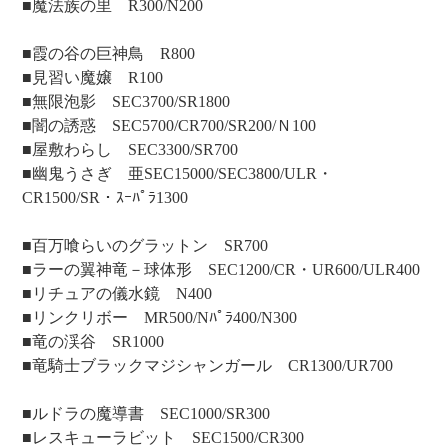
■魔法族の里 R300/N200
■霞の谷の巨神鳥 R800
■見習い魔嬢 R100
■無限泡影 SEC3700/SR1800
■闇の誘惑 SEC5700/CR700/SR200/Ｎ100
■屋敷わらし SEC3300/SR700
■幽鬼うさぎ 亜SEC15000/SEC3800/ULR・
CR1500/SR・ｽｰﾊﾟﾗ1300
■百万喰らいのグラットン SR700
■ラーの翼神竜－球体形 SEC1200/CR・UR600/ULR400
■リチュアの儀水鏡 N400
■リンクリボー MR500/Nﾊﾟﾗ400/N300
■竜の渓谷 SR1000
■竜騎士ブラックマジシャンガール CR1300/UR700
■ルドラの魔導書 SEC1000/SR300
■レスキューラビット SEC1500/CR300