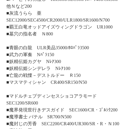
他Ｎなど200
■灰流うらら 亜
SEC12000/SEC4500/CR2000/ULR1800/SR1600/N700
■覇王白竜オッドアイズウィングドラゴン UR1000
■墓穴の指名者 Ｎ800
■青眼の白龍 ULR美品35000/ﾎﾛﾊﾟﾗ3500
■武力の軍奏 Nﾊﾟﾗ150
■妖精伝姫カグヤ Nﾚｱ300
■妖精伝姫シンデレラ Nﾚｱ100
■亡龍の戦慄－デストルドー Ｒ150
■マスマティシャン CR400/SR150/N50
■マドルチェプディンセスショコアラモード
SEC1200/SR600
■魔界発現世行きデスガイド SEC1600/CR・ｺﾞﾙｼｸ200
■魔導書士 バテル SR700/N500
■魔封じの芳香 SEC2200/CR400/UR300/SR・R・Ｎ100