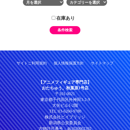
在庫あり
サイトご利用規約
個人情報保護方針
サイトマップ
【アニメフィギュア専門店】
おたちゅう。秋葉原1号店
〒101-0021
東京都千代田区外神田3-2-9
大矢ビル1-2階
TEL:
03-6260-9780
株式会社ビイブリッジ
新潟県公安委員会
古物許可番号：461020002392