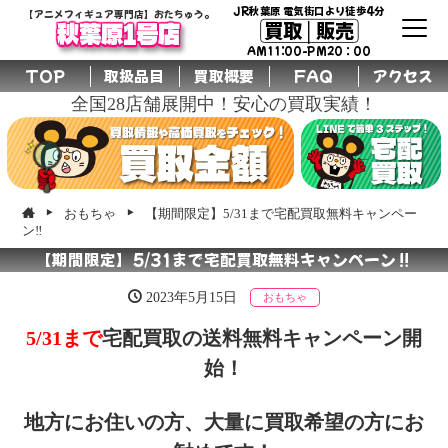
JR秋葉原 電気街口より徒歩4分
【アニメフィギュア専門店】おたちゅう。
買取│販売
秋葉原1号店
AM11:00-PM20：00
TOP
取扱品目
買取概要
FAQ
アクセス
全国28店舗展開中！安心の買取実績！
おもちゃ
【期間限定】5/31まで宅配買取無料キャンペー
ン‼
【期間限定】5/31まで宅配買取無料キャンペーン‼
2023年5月15日
おもちゃ
5/31まで
宅配買取の送料無料キャンペーン開
始！
地方にお住いの方、大量に買取希望の方にお