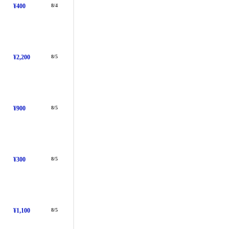
¥400
8/4
¥2,200
8/5
¥900
8/5
¥300
8/5
¥1,100
8/5