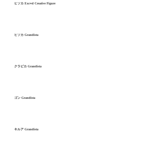
ひそか えくしーどふぃぎゅあ
ヒソカ Exc∞d Creative Figure
ひそか ぐらんでぃすた
ヒソカ Grandista
くらぴか ぐらんでぃすた
クラピカ Grandista
ごん ぐらんでぃすた
ゴン Grandista
きるあ ぐらんでぃすた
キルア Grandista