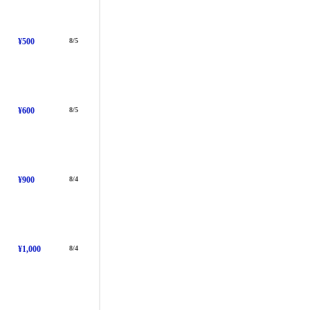
¥500
8/5
¥600
8/5
¥900
8/4
¥1,000
8/4