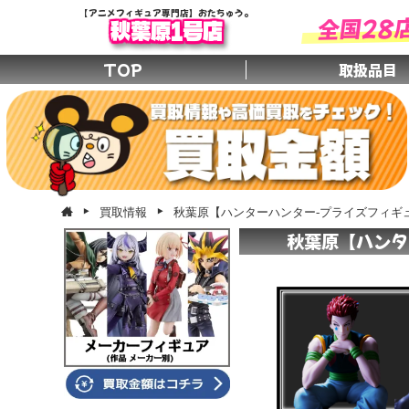
全国28
【アニメフィギュア専門店】おたちゅう。
秋葉原1号店
TOP
取扱品目
買取情報
秋葉原【ハンターハンター-プライズフィギ
秋葉原【ハンタ