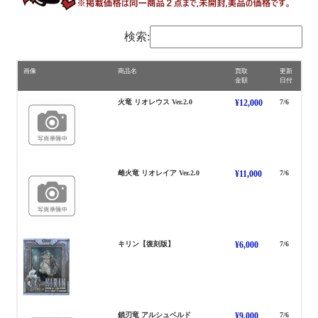
検索:
画像
商品名
買取
更新
金額
日付
りおれうす
火竜 リオレウス Ver.2.0
¥12,000
7/6
りおれいあ
雌火竜 リオレイア Ver.2.0
¥11,000
7/6
きりん
キリン【復刻版】
¥6,000
7/6
あるしゅべるど
鎖刃竜 アルシュベルド
¥9,000
7/6