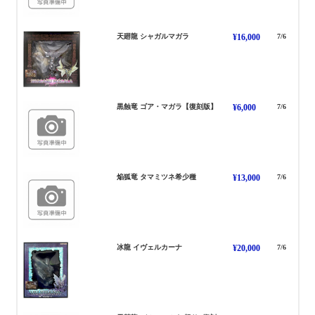
しゃがるまがら
天廻龍 シャガルマガラ
¥16,000
7/6
ごあまがら
黒蝕竜 ゴア・マガラ【復刻版】
¥6,000
7/6
たまみつね
焔狐竜 タマミツネ希少種
¥13,000
7/6
いゔぇるかーな
冰龍 イヴェルカーナ
¥20,000
7/6