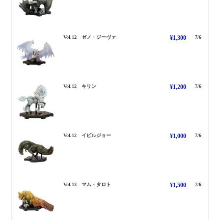
ぜのじーゔぁ
Vol.12 ゼノ・ジーヴァ
¥1,300
7/6
きりん
Vol.12 キリン
¥1,200
7/6
いびるじょー
Vol.12 イビルジョー
¥1,000
7/6
まむたろと
Vol.13 マム・タロト
¥1,500
7/6