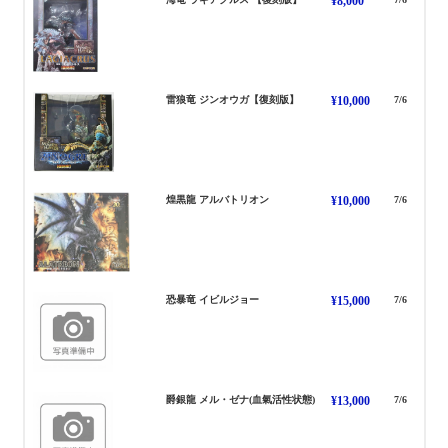
¥8,000
じんおうが
雷狼竜 ジンオウガ【復刻版】
¥10,000
7/6
あるばとりおん
煌黒龍 アルバトリオン
¥10,000
7/6
いびるじょー
恐暴竜 イビルジョー
¥15,000
7/6
めるぜな
爵銀龍 メル・ゼナ(血氣活性状態)
¥13,000
7/6