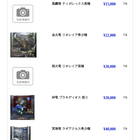
てぃがれっくす あしゅ
黒轟竜 ティガレックス亜種
¥15,000
7/6
りおれいあ きしょうしゅ
金火竜 リオレイア希少種
¥22,000
7/6
りおれいあ あしゅ
桜火竜 リオレイア亜種
¥20,000
7/6
ぶらきでぃおす いかり
砕竜 ブラキディオス 怒り
¥20,000
7/6
らぎあくるす きしょうしゅ
冥海竜 ラギアクルス希少種
¥40,000
7/6