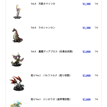
てんげんたまみつね
Vol.8 天眼タマミツネ
¥1,300
7/6
らおしゃんろん
Vol.8 ラオシャンロン
¥1,300
7/6
おうまでぃあぼろす きょう
Vol.8 鏖魔ディアブロス（狂暴走状態）
¥2,000
7/6
ばるふぁるく いかり
怒りVer.2 バルファルク（怒り状態）
¥2,000
7/6
じんおうが いかり
怒りVer.2 ジンオウガ（超帯電状態）
¥2,600
7/6