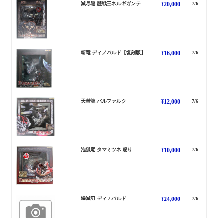
ねるぎがんて れきせんおう
滅尽龍 歴戦王ネルギガンテ
¥20,000
7/6
でぃのばるど
斬竜 ディノバルド【復刻版】
¥16,000
7/6
ばるふぁるく
天彗龍 バルファルク
¥12,000
7/6
たまみつね
泡狐竜 タマミツネ 怒り
¥10,000
7/6
でぃのばるど
燼滅刃 ディノバルド
¥24,000
7/6