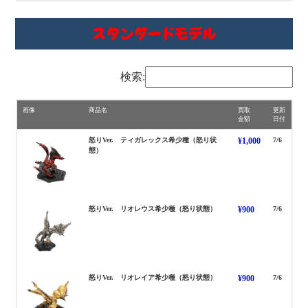
スタンダードモデル
検索:
画像
商品名
買取
更新
金額
日付
怒りVer. ティガレックス希少種（怒り状
¥1,000
7/6
てぃがれっくすきしょうしゅ いかり
態）
りおれうすきしょうしゅ い
怒りVer. リオレウス希少種（怒り状態）
¥900
7/6
りおれいあきしょうしゅ い
怒りVer. リオレイア希少種（怒り状態）
¥900
7/6