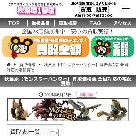
JR秋葉原 電気街口より徒歩4分
【アニメフィギュア専門店】おたちゅう。
買取│販売
秋葉原1号店
AM11:00-PM20：00
TOP
取扱品目
買取概要
FAQ
アクセス
全国28店舗展開中！安心の買取実績！
買取情報
秋葉原【モンスターハンター】買取価格表 全国
対応の宅配買取！
秋葉原【モンスターハンター】買取価格表 全国対応の宅配
買取！
2026年6月25日
買取情報
買取表/一覧