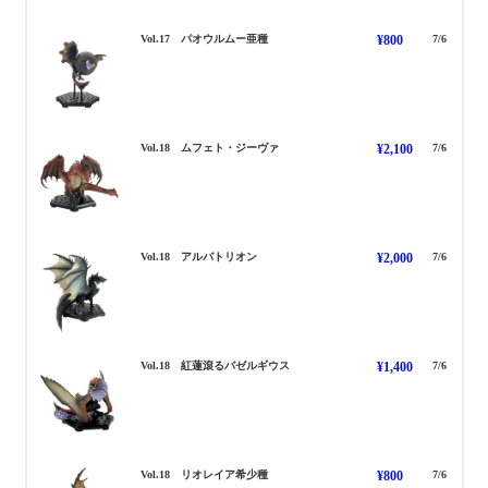
ぱおうるむー
Vol.17 パオウルムー亜種
¥800
7/6
むふぇとじーゔぁ
Vol.18 ムフェト・ジーヴァ
¥2,100
7/6
あるばとりおん
Vol.18 アルバトリオン
¥2,000
7/6
ばぜるぎうす ぐれんたぎる
Vol.18 紅蓮滾るバゼルギウス
¥1,400
7/6
りおれいあ きしょうしゅ
Vol.18 リオレイア希少種
¥800
7/6