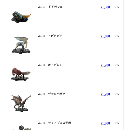
どどがまる
Vol.10 ドドガマル
¥1,500
7/6
とびかがち
Vol.11 トビカガチ
¥1,800
7/6
おどがろん
Vol.11 オドガロン
¥1,200
7/6
ゔぁるはざく
Vol.11 ヴァルハザク
¥1,200
7/6
でぃあぼろす あしゅ
Vol.11 ディアブロス亜種
¥1,000
7/6