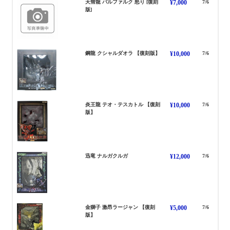
天彗龍 バルファルク 怒り [復刻
¥7,000
7/6
ばるふぁるく
版]
くしゃるだおら
鋼龍 クシャルダオラ 【復刻版】
¥10,000
7/6
炎王龍 テオ・テスカトル 【復刻
¥10,000
7/6
ておてすかとる
版】
なるがくるが
迅竜 ナルガクルガ
¥12,000
7/6
金獅子 激昂ラージャン 【復刻
¥5,000
7/6
らーじゃん げきこう
版】