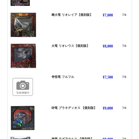
りおれいあ
雌火竜 リオレイア【復刻版】
¥7,000
7/6
りおれうす
火竜 リオレウス【復刻版】
¥8,000
7/6
ふるふる
奇怪竜 フルフル
¥7,500
7/6
ぶらきでぃおす
砕竜 ブラキディオス 【復刻版】
¥9,000
7/6
らぎあくるす
海竜 ラギアクルス 【復刻版】
7/6