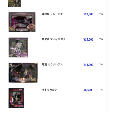
めるぜな
爵銀龍 メル・ゼナ
¥12,000
7/6
まがいまがど
怨虎竜 マガイマガド
¥15,000
7/6
みらぼれあす
黒龍 ミラボレアス
¥14,000
7/6
おともがるく
オトモガルク
¥6,500
7/6