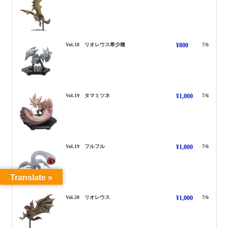
りおれうす きしょうしゅ
Vol.18 リオレウス希少種
¥800
7/6
たまみつね
Vol.19 タマミツネ
¥1,000
7/6
ふるふる
Vol.19 フルフル
¥1,000
7/6
Translate »
りおれうす
Vol.20 リオレウス
¥1,000
7/6