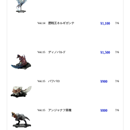
ねるぎがんて れきせんおう
Vol.14 歴戦王ネルギガンテ
¥1,100
7/6
でぃのばるど
Vol.15 ディノバルド
¥1,500
7/6
ばふばろ
Vol.15 バフバロ
¥900
7/6
あんじゃなふ あしゅ
Vol.15 アンジャナフ亜種
¥800
7/6