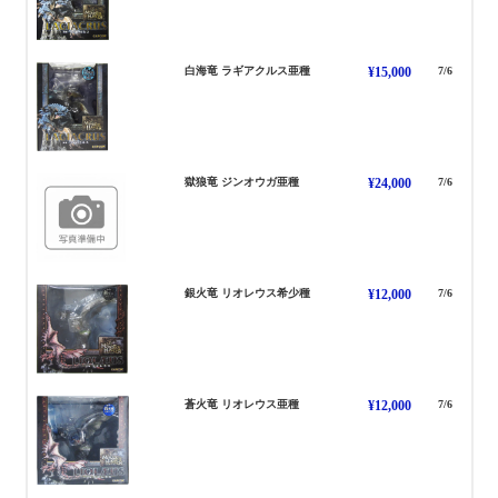
らぎあくるす あしゅ
白海竜 ラギアクルス亜種
¥15,000
7/6
じんおうが あしゅ
獄狼竜 ジンオウガ亜種
¥24,000
7/6
りおれうす きしょうしゅ
銀火竜 リオレウス希少種
¥12,000
7/6
りおれうす あしゅ
蒼火竜 リオレウス亜種
¥12,000
7/6