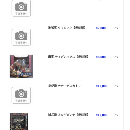
たまみつね
泡狐竜 タマミツネ【復刻版】
¥7,000
7/6
てぃがれっくす
轟竜 ティガレックス【復刻版】
¥6,000
7/6
ななてすかとり
炎妃龍 ナナ・テスカトリ
¥12,000
7/6
ねるぎがんて
滅尽龍 ネルギガンテ【復刻版】
¥12,000
7/6