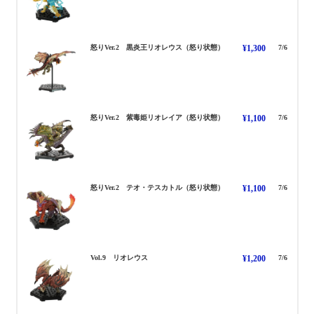
こくえんおうりおれうす 
怒りVer.2 黒炎王リオレウス（怒り状態）
¥1,300
7/6
しどくひめりおれいあ い
怒りVer.2 紫毒姫リオレイア（怒り状態）
¥1,100
7/6
ておてすかとる いかり
怒りVer.2 テオ・テスカトル（怒り状態）
¥1,100
7/6
りおれうす
Vol.9 リオレウス
¥1,200
7/6