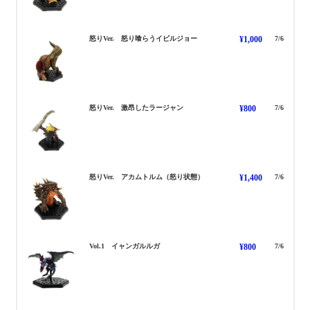
いかりくらういびるじょー いかり
怒りVer. 怒り喰らうイビルジョー
¥1,000
7/6
げきこう らーじゃん いかり
怒りVer. 激昂したラージャン
¥800
7/6
あかむとるむ いかり
怒りVer. アカムトルム（怒り状態）
¥1,400
7/6
いゃんがるるが
Vol.1 イャンガルルガ
¥800
7/6