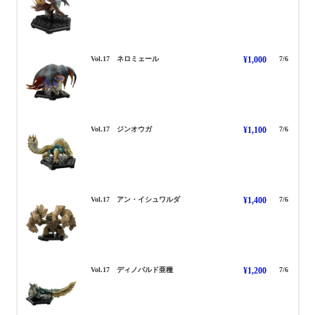
ねろみゅーる
Vol.17 ネロミェール
¥1,000
7/6
じんおうが
Vol.17 ジンオウガ
¥1,100
7/6
あんいしゅわるだ
Vol.17 アン・イシュワルダ
¥1,400
7/6
でぃのばるど あしゅ
Vol.17 ディノバルド亜種
¥1,200
7/6