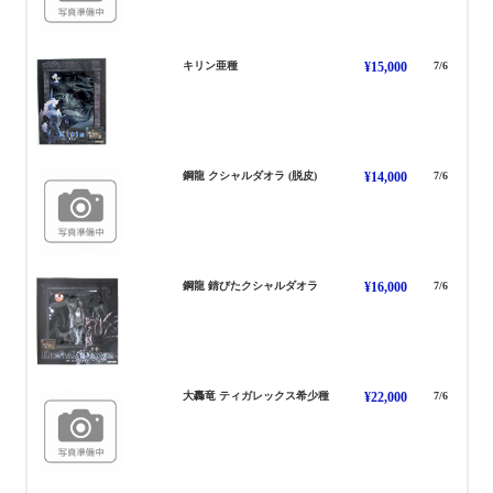
きりん あしゅ
キリン亜種
¥15,000
7/6
くしゃるだおら だっぴ
鋼龍 クシャルダオラ (脱皮)
¥14,000
7/6
くしゃるだおら さび
鋼龍 錆びたクシャルダオラ
¥16,000
7/6
てぃがれっくす きしょうしゅ
大轟竜 ティガレックス希少種
¥22,000
7/6