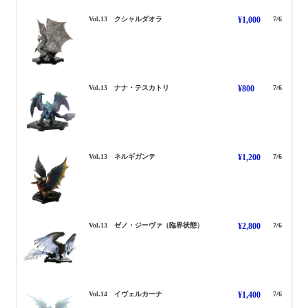
くしゃるだおら
Vol.13 クシャルダオラ
¥1,000
7/6
ななてすかとり
Vol.13 ナナ・テスカトリ
¥800
7/6
ねるぎがんて
Vol.13 ネルギガンテ
¥1,200
7/6
ぜのじーゔぁ りんかいじょうた
Vol.13 ゼノ・ジーヴァ（臨界状態）
¥2,800
7/6
いゔぇるかーな
Vol.14 イヴェルカーナ
¥1,400
7/6