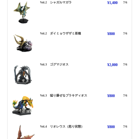
しゃがるまがら
Vol.2 シャガルマガラ
¥1,400
7/6
だいみょうざざみ
Vol.2 ダイミョウザザミ亜種
¥800
7/6
ごくまじおす
Vol.3 ゴグマジオス
¥2,000
7/6
たけりはぜるぶらきでぃおす
Vol.3 猛り爆ぜるブラキディオス
¥800
7/6
りおれうす
Vol.4 リオレウス（怒り状態）
¥800
7/6