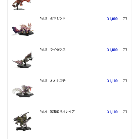
たまみつね
Vol.5 タマミツネ
¥1,000
7/6
らいぜくす
Vol.5 ライゼクス
¥1,800
7/6
おおなずち
Vol.5 オオナズチ
¥1,100
7/6
しどくひめりおれいあ
Vol.6 紫毒姫リオレイア
¥1,100
7/6