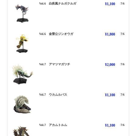
しろはやてなるがくるが
Vol.6 白疾風ナルガクルガ
¥1,100
7/6
きんらいこうじんおうが
Vol.6 金雷公ジンオウガ
¥1,800
7/6
あまつまがつち
Vol.7 アマツマガツチ
¥2,000
7/6
うかむるばす
Vol.7 ウカムルバス
¥1,100
7/6
あかむとるむ
Vol.7 アカムトルム
¥1,100
7/6