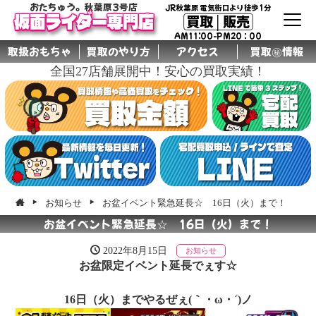
おたちゅう。秋葉原3号店
JR秋葉原 電気街口より徒歩1分
買取│販売
仮面ライダー専門店
AM11:00-PM20：00
取扱おもちゃ
買取のやり方
アクセス
買取㊙情報
全国27店舗展開中！安心の買取実績！
グル
ープ
店舗
お知らせ
お盆イベント緊急延長☆ 16日（火）まで！
お盆イベント緊急延長☆ 16日（火）まで！
2022年8月15日
お知らせ
お盆限定イベント延長でぇす☆
16日（火）までやるぜぇ(｀・ω・´)ノ