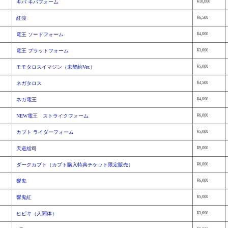
キバ キバフォーム
¥10,000
紅渡
¥6,500
電王 ソードフォーム
¥4,000
電王 プラットフォーム
¥3,000
モモタロスイマジン（未契約Ver.）
¥5,000
ネガタロス
¥4,500
ネガ電王
¥4,000
NEW電王 ストライクフォーム
¥6,000
カブト ライダーフォーム
¥5,000
天道総司
¥9,000
ダークカブト（カブト購入特典チケット限定販売）
¥6,000
響鬼
¥6,000
響鬼紅
¥5,000
ヒビキ（人間体）
¥3,000