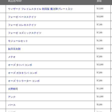
商品名PBM!
買取
ウィザード フレイムスタイル 初回版 魔法陣プレート入り
¥13,000
フォーゼ ベースステイツ
¥10,000
フォーゼ エレキステイツ
¥7,500
フォーゼ コズミックステイツ
¥7,500
モジュールセット
¥1,500
如月弦太朗
¥10,000
メテオ
¥7,000
オーズ タトバ コンボ
¥15,000
オーズ ガタキリバ コンボ
¥7,000
オーズ ラトラーター コンボ
¥7,000
火野映司
¥11,000
アンク
¥11,000
バース
¥5,000