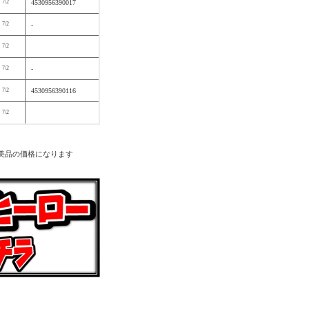
7/2
4530956390017
7/2
-
7/2
7/2
-
7/2
4530956390116
7/2
美品の価格になります