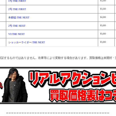
1号:THE FIRST
¥3,500
2号:THE FIRST
¥3,500
本郷猛:THE NEXT
¥4,000
2号:THE NEXT
¥5,000
V3:THE NEXT
¥5,000
ショッカーライダー:THE NEXT
¥5,000
保証するものではありません。在庫等により変動する場合があります。買取価格は未開封・