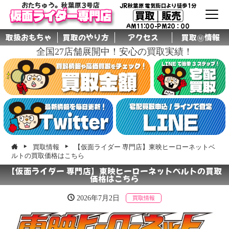
おたちゅう。秋葉原3号店
JR秋葉原 電気街口より徒歩1分
買取│販売
仮面ライダー専門店
AM11:00-PM20：00
取扱おもちゃ
買取のやり方
アクセス
買取㊙情報
全国27店舗展開中！安心の買取実績！
グル
ープ
店舗
買取情報
【仮面ライダー 専門店】東映ヒーローネットベ
ルトの買取価格はこちら
【仮面ライダー 専門店】東映ヒーローネットベルトの買取
価格はこちら
2026年7月2日
買取情報