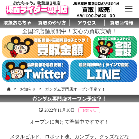
おたちゅう。秋葉原3号店
JR秋葉原 電気街口より徒歩1分
買取│販売
仮面ライダー専門店
AM11:00-PM20：00
取扱おもちゃ
買取のやり方
アクセス
買取㊙情報
全国27店舗展開中！安心の買取実績！
グル
ープ
店舗
お知らせ
ガンダム専門店オープン予定？！
ガンダム専門店オープン予定？！
2022年11月10日
お知らせ
オープンに向けて準備中ですです！
メタルビルド、ロボット魂、ガンプラ、グッズなどな