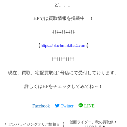
ど。。。
HPでは買取情報を掲載中！！
⇩⇩⇩⇩⇩⇩⇩⇩⇩⇩
【
https://
otachu-akiba4.com
】
⇧⇧⇧⇧⇧⇧⇧⇧⇧⇧
現在、買取、宅配買取は1号店にて受付しております。
詳しくはHPをチェックしてみてね～！
Facebook
Twitter
LINE
仮面ライダー、秋の買取祭！
ガンバライジングオリパ情報☆
11/20まで