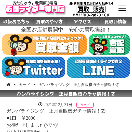
おたちゅう。秋葉原3号店
JR秋葉原 電気街口より徒歩1分
買取│販売
仮面ライダー専門店
AM11:00-PM20：00
取扱おもちゃ
買取のやり方
アクセス
買取㊙情報
全国27店舗展開中！安心の買取実績！
グル
ープ
店舗
カード
ガンバライジング 正月自販機ガチャ情報！②
ガンバライジング 正月自販機ガチャ情報！②
2021年12月31日
カード
ガンバライジング 正月自販機ガチャ情報！②
■1口 ￥2000
お待たせしました(^▽^)/