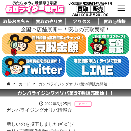
おたちゅう。秋葉原3号店
JR秋葉原 電気街口より徒歩1分
買取│販売
仮面ライダー専門店
AM11:00-PM20：00
取扱おもちゃ
買取のやり方
アクセス
買取㊙情報
全国27店舗展開中！安心の買取実績！
グル
ープ
店舗
カード
ガンバライジングオリパ第59弾販売開始！！
ガンバライジングオリパ第59弾販売開始！！
2022年6月25日
カード
ガンバライジングオリパ情報☆
新しいのを投下しました(=ﾟωﾟ)ﾉ