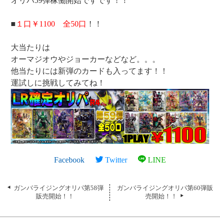
オリパ59弾稼働開始ですです！！
■
１口￥1100 全50口
！！
大当たりは
オーマジオウやジョーカーなどなど。。。
他当たりには新弾のカードも入ってます！！
運試しに挑戦してみてね！
Facebook
Twitter
LINE
ガンバライジングオリパ第58弾
ガンバライジングオリパ第60弾販
販売開始！！
売開始！！