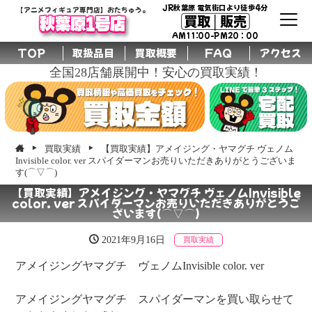
JR秋葉原 電気街口より徒歩4分
【アニメフィギュア専門店】おたちゅう。
買取│販売
秋葉原1号店
AM11:00-PM20：00
TOP
取扱品目
買取概要
FAQ
アクセス
全国28店舗展開中！安心の買取実績！
買取実績
【買取実績】アメイジング・ヤマグチ ヴェノム
Invisible color. ver スパイダーマンお売りいただきありがとうございま
す(⌒▽⌒)
【買取実績】アメイジング・ヤマグチ ヴェノムInvisible
color. ver スパイダーマンお売りいただきありがとうご
ざいます(⌒▽⌒)
2021年9月16日
買取実績
アメイジングヤマグチ ヴェノムInvisible color. ver
アメイジングヤマグチ スパイダーマンを買い取らせて