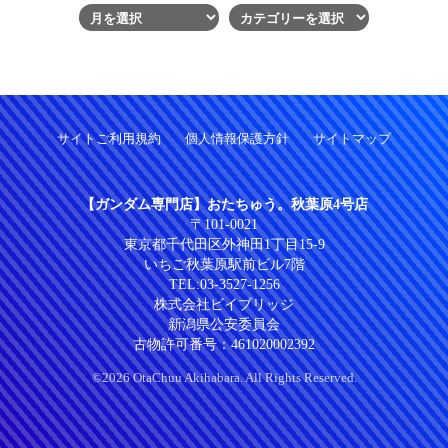
サイトご利用規約
個人情報保護方針
サイトマップ
【ガンダム専門店】おたちゅう。秋葉原4号店
〒101-0021
東京都千代田区外神田1丁目15-9
いちご秋葉原駅前ビル7階
TEL:
03-3527-1256
株式会社ビイブリッジ
新潟県公安委員会
古物許可番号：461020002392
©2026 OtaChuu Akihabara. All Rights Reserved.