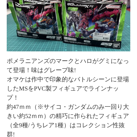
ポメラニアンズのマークとハロがグミになっ
て登場！味はグレープ味!
オマケは作中で印象的なバトルシーンに登場
したMSをPVC製フィギュアでラインナッ
プ！
約47ｍｍ（※サイコ・ガンダムのみ一回り大
きい約52ｍｍ）の精巧に作られたフィギュア
（全9種/うちレア1種）はコレクション性抜
群!