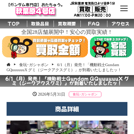
JR秋葉原 電気街口より徒歩1分
【ガンダム専門店】おたちゅう。
買取│販売
秋葉原4号店
AM11:00-PM20：00
TOP
取扱品目
買取概要
FAQ
アクセス
全国28店舗展開中！安心の買取実績！
食玩･ガシャポン
6/1（月）発売！「機動戦士Gundam
GQuuuuuuX グミ（ジークアクスグミ）」が到着いたしましたッ！
6/1（月）発売！「機動戦士Gundam GQuuuuuuX グ
ミ（ジークアクスグミ）」が到着いたしましたッ！
2026年5月31日
食玩･ガシャポン
商品詳細