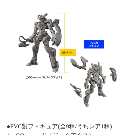
●PVC製フィギュア(全9種/うちレア1種)