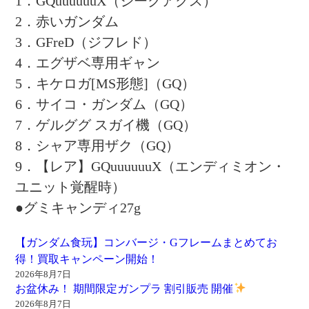
1．GQuuuuuuX（ジークアクス）
2．赤いガンダム
3．GFreD（ジフレド）
4．エグザベ専用ギャン
5．キケロガ[MS形態]（GQ）
6．サイコ・ガンダム（GQ）
7．ゲルググ スガイ機（GQ）
8．シャア専用ザク（GQ）
9．【レア】GQuuuuuuX（エンディミオン・
ユニット覚醒時）
●グミキャンディ27g
【ガンダム食玩】コンバージ・Gフレームまとめてお
得！買取キャンペーン開始！
2026年8月7日
お盆休み！ 期間限定ガンプラ 割引販売 開催
2026年8月7日