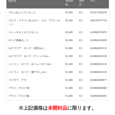
商品名
買取金
更新
JAN
額
日
マチュ&ニャアンセット
¥3,000
6/3
4570117920578
ラクス・クライン&カガリ・ユラ・アスハ セ
¥3,500
6/3
4582769707759
ット
スレッタ＆ミオリネセット
¥3,000
6/3
4549660792079
ホーク姉妹セット
¥4,500
6/3
4549660419099
ルナマリア・ホーク（笑顔ver.）
¥1,800
6/3
4549660593119
ルナマリア・ホーク（ウィンクver.）
¥1,500
6/3
4549660593126
メイリン・ホーク（オペレーターver.）
¥1,500
6/3
4549660593133
メイリン・ホーク（髪下ろしver.）
¥1,600
6/3
4549660593140
フジサワ・アヤ
¥1,600
6/3
4549660600077
アヤメ（マスク有）
¥1,400
6/3
4549660600084
アヤメ（マスク無）
¥1,800
6/3
4549660600091
※上記価格は
未開封品
に限ります。