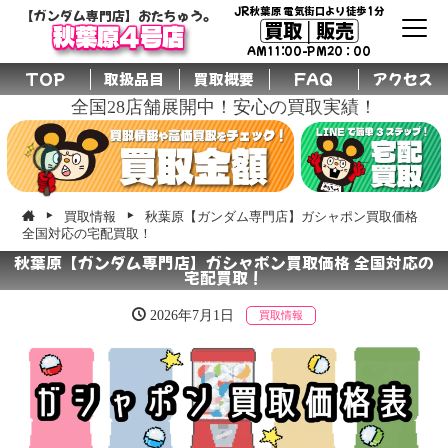
JR秋葉原 電気街口より徒歩1分
【ガンダム専門店】おたちゅう。
買取│販売
秋葉原4号店
AM11:00-PM20：00
TOP
取扱品目
買取概要
FAQ
アクセス
全国28店舗展開中！安心の買取実績！
買取情報
秋葉原【ガンダム専門店】ガシャポン買取価格
全国対応の宅配買取！
秋葉原【ガンダム専門店】ガシャポン買取価格 全国対応の
宅配買取！
2026年7月1日
買取情報