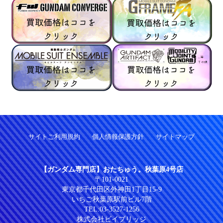
サイトご利用規約
個人情報保護方針
サイトマップ
【ガンダム専門店】おたちゅう。秋葉原4号店
〒101-0021
東京都千代田区外神田1丁目15-9
いちご秋葉原駅前ビル7階
TEL:
03-3527-1256
株式会社ビイブリッジ