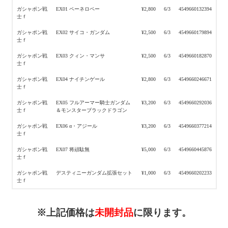
ガシャポン戦
EX01 ペーネロペー
¥2,800
6/3
4549660132394
士ｆ
ガシャポン戦
EX02 サイコ・ガンダム
¥2,500
6/3
4549660179894
士ｆ
ガシャポン戦
EX03 クィン・マンサ
¥2,500
6/3
4549660182870
士ｆ
ガシャポン戦
EX04 ナイチンゲール
¥2,800
6/3
4549660246671
士ｆ
ガシャポン戦
EX05 フルアーマー騎士ガンダム
¥3,200
6/3
4549660292036
士ｆ
＆モンスターブラックドラゴン
ガシャポン戦
EX06 α・アジール
¥3,200
6/3
4549660377214
士ｆ
ガシャポン戦
EX07 将頑駄無
¥5,000
6/3
4549660445876
士ｆ
ガシャポン戦
デスティニーガンダム拡張セット
¥1,000
6/3
4549660202233
士ｆ
※上記価格は
未開封品
に限ります。