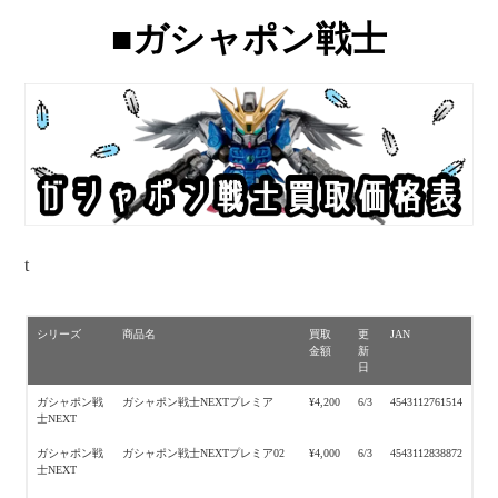
■ガシャポン戦士
t
シリーズ
商品名
買取
更
JAN
金額
新
日
ガシャポン戦
ガシャポン戦士NEXTプレミア
¥4,200
6/3
4543112761514
士NEXT
ガシャポン戦
ガシャポン戦士NEXTプレミア02
¥4,000
6/3
4543112838872
士NEXT