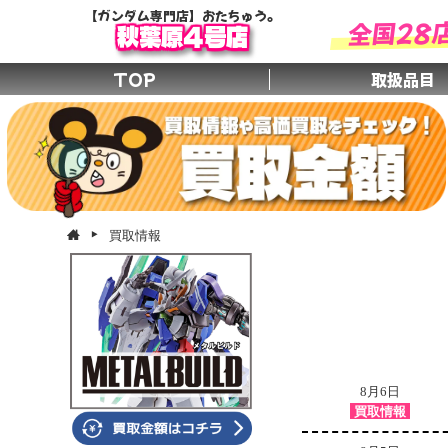
【ガンダム専門店】おたちゅう。
全国28
秋葉原4号店
TOP
取扱品目
買取情報
8月6日
買取情報