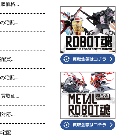
価格...
宅配...
買...
宅配...
取価...
応...
配...