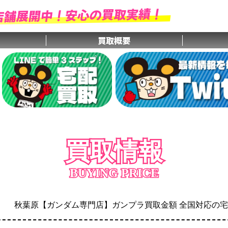
店舗展開中！安心の買取実績！
買取概要
買取情報
買取情報
BUYING PRICE
BUYING PRICE
秋葉原【ガンダム専門店】ガンプラ買取金額 全国対応の宅配