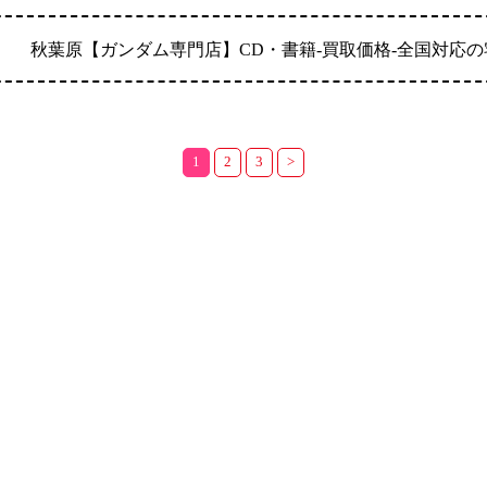
秋葉原【ガンダム専門店】CD・書籍-買取価格-全国対応の宅配
1
2
3
>