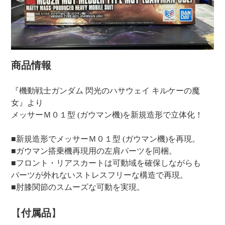
商品情報
『機動戦士ガンダム 閃光のハサウェイ キルケーの魔
女』より
メッサーＭ０１型 (ガウマン機)を新規造形で立体化！
■新規造形でメッサーＭ０１型 (ガウマン機)を再現。
■ガウマン搭乗機再現用の左肩パーツを同梱。
■フロント・リアスカートは可動域を確保しながらも
パーツが外れないストレスフリーな構造で再現。
■肘膝関節のスムーズな可動を実現。
【
付属品
】