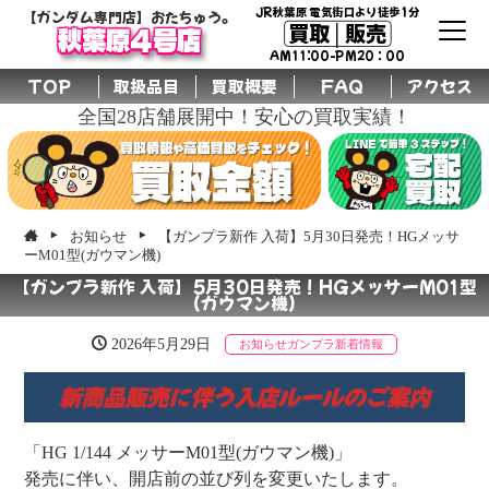
JR秋葉原 電気街口より徒歩1分
【ガンダム専門店】おたちゅう。
買取│販売
秋葉原4号店
AM11:00-PM20：00
TOP
取扱品目
買取概要
FAQ
アクセス
全国28店舗展開中！安心の買取実績！
お知らせ
【ガンプラ新作 入荷】5月30日発売！HGメッサ
ーM01型(ガウマン機)
【ガンプラ新作 入荷】5月30日発売！HGメッサーM01型
(ガウマン機)
2026年5月29日
お知らせ
ガンプラ
新着情報
新商品販売に伴う入店ルールのご案内
「HG 1/144 メッサーM01型(ガウマン機)」
発売に伴い、開店前の並び列を変更いたします。