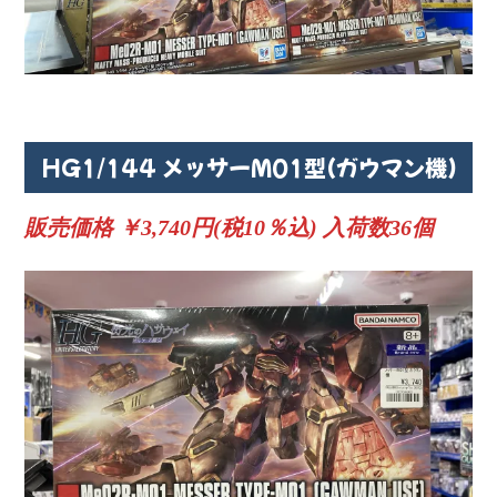
HG1/144 メッサーM01型(ガウマン機)
販売価格 ￥3,740円(税10％込) 入荷数36個