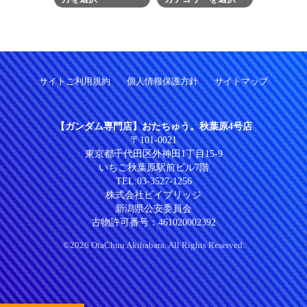
サイトご利用規約
個人情報保護方針
サイトマップ
【ガンダム専門店】おたちゅう。秋葉原4号店
〒101-0021
東京都千代田区外神田1丁目15-9
いちご秋葉原駅前ビル7階
TEL:
03-3527-1256
株式会社ビイブリッジ
新潟県公安委員会
古物許可番号：461020002392
©2026 OtaChuu Akihabara. All Rights Reserved.