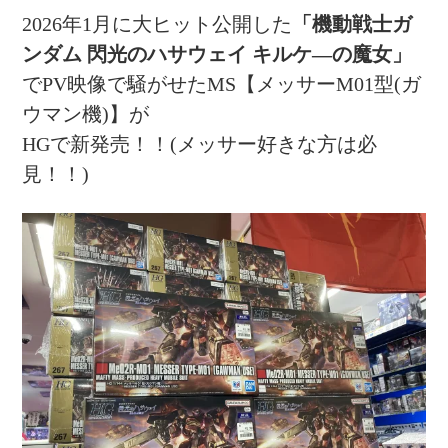
2026年1月に大ヒット公開した
「機動戦士ガ
ンダム 閃光のハサウェイ キルケ―の魔女」
でPV映像で騒がせたMS【メッサーM01型(ガ
ウマン機)】が
HGで新発売！！(メッサー好きな方は必
見！！)