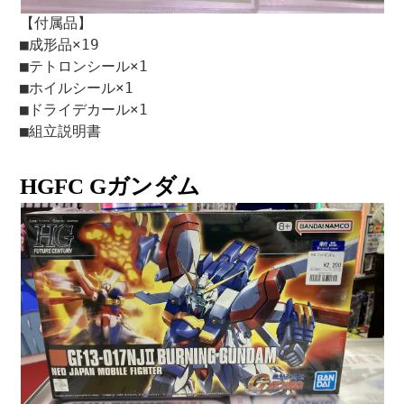
【付属品】
■成形品×19
■テトロンシール×1
■ホイルシール×1
■ドライデカール×1
■組立説明書
HGFC Gガンダム