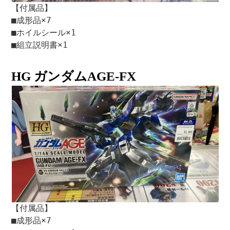
【付属品】
■成形品×7
■ホイルシール×1
■組立説明書×1
HG ガンダムAGE-FX
【付属品】
■成形品×7