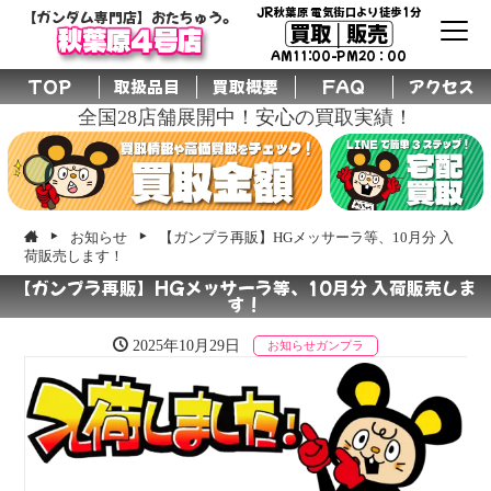
JR秋葉原 電気街口より徒歩1分
【ガンダム専門店】おたちゅう。
買取│販売
秋葉原4号店
AM11:00-PM20：00
TOP
取扱品目
買取概要
FAQ
アクセス
全国28店舗展開中！安心の買取実績！
お知らせ
【ガンプラ再販】HGメッサーラ等、10月分 入
荷販売します！
【ガンプラ再販】HGメッサーラ等、10月分 入荷販売しま
す！
2025年10月29日
お知らせ
ガンプラ