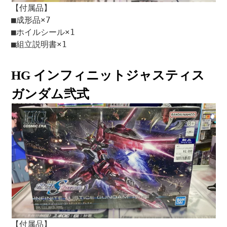
【付属品】
■成形品×7
■ホイルシール×1
■組立説明書×1
HG インフィニットジャスティス
ガンダム弐式
【付属品】