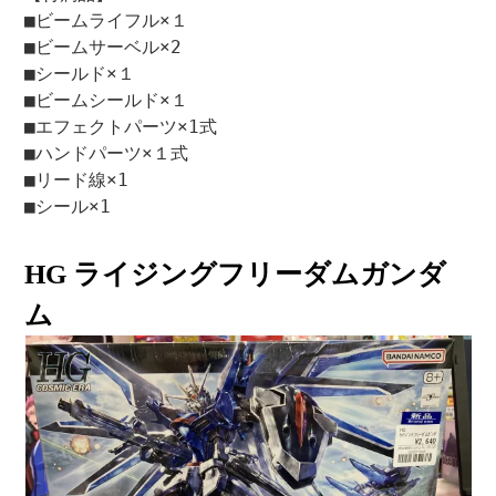
■ビームライフル×１
■ビームサーベル×2
■シールド×１
■ビームシールド×１
■エフェクトパーツ×1式
■ハンドパーツ×１式
■リード線×1
■シール×1
HG ライジングフリーダムガンダ
ム