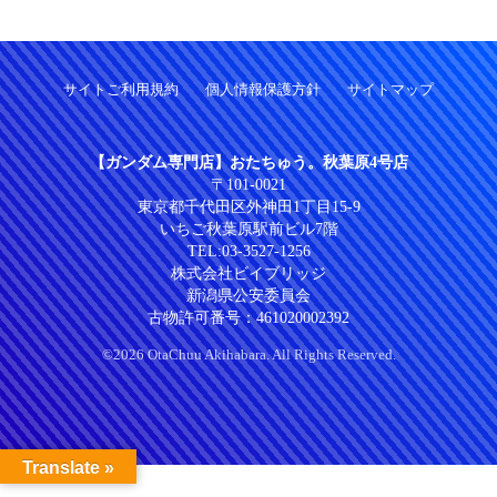
サイトご利用規約
個人情報保護方針
サイトマップ
【ガンダム専門店】おたちゅう。秋葉原4号店
〒101-0021
東京都千代田区外神田1丁目15-9
いちご秋葉原駅前ビル7階
TEL:
03-3527-1256
株式会社ビイブリッジ
新潟県公安委員会
古物許可番号：461020002392
©2026 OtaChuu Akihabara. All Rights Reserved.
Translate »