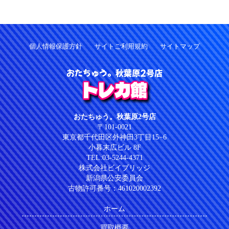
個人情報保護方針
サイトご利用規約
サイトマップ
おたちゅう。秋葉原2号店
トレカ館
おたちゅう。秋葉原2号店
〒101-0021
東京都千代田区外神田3丁目15−6
小暮末広ビル 8F
TEL:03-5244-4371
株式会社ビイブリッジ
新潟県公安委員会
古物許可番号：461020002392
ホーム
買取概要