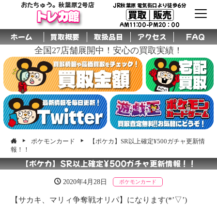
おたちゅう。秋葉原2号店
JR秋葉原 電気街口より徒歩6分
買取│販売
トレカ館
AM11:00-PM20：00
ホーム
買取概要
取扱品目
アクセス
FAQ
全国27店舗展開中！安心の買取実績！
ポケモンカード
【ポケカ】SR以上確定¥500ガチャ更新情
報！！
【ポケカ】SR以上確定¥500ガチャ更新情報！！
2020年4月28日
ポケモンカード
【サカキ、マリィ争奪戦オリパ】になります(*’▽’)