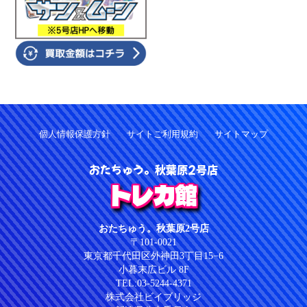
個人情報保護方針
サイトご利用規約
サイトマップ
おたちゅう。秋葉原2号店
トレカ館
おたちゅう。秋葉原2号店
〒101-0021
東京都千代田区外神田3丁目15−6
小暮末広ビル 8F
TEL:03-5244-4371
株式会社ビイブリッジ