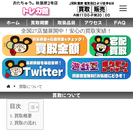
おたちゅう。秋葉原2号店
JR秋葉原 電気街口より徒歩6分
トレカ館
買取│販売
AM11:00-PM20：00
ホーム
買取概要
取扱品目
アクセス
FAQ
全国27店舗展開中！安心の買取実績！
買取について
買取について
目次
買取概要
買取の流れ