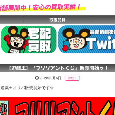
店舗展開中！安心の買取実績！
取扱品目
！
【遊戯王】『ブリリアントくじ』販売開始ッ！
2019年9月6日
遊戯王
より、遊戯王オリパ販売開始です☆