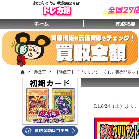
おたちゅう。秋葉原2号店
全国27
トレカ館
ホーム
買取概要
遊戯王
【遊戯王】『ブリリアントくじ』販売開始ッ
R1.8/24（土）