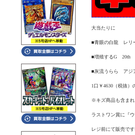
大当たりに
■青眼の白龍 レリ
■増殖するG 20th 
■灰流うらら アジ
1口￥4630（税抜）
※キズ商品も含まれ
ラストワン賞に『ウ
レジ前にて販売です