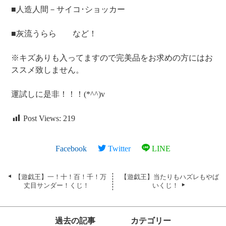
■人造人間－サイコ･ショッカー
■灰流うらら など！
※キズありも入ってますので完美品をお求めの方にはお
ススメ致しません。
運試しに是非！！！(*^^)v
Post Views:
219
Facebook
Twitter
LINE
【遊戯王】一！十！百！千！万
【遊戯王】当たりもハズレもやば
丈目サンダー！くじ！
いくじ！
過去の記事
カテゴリー