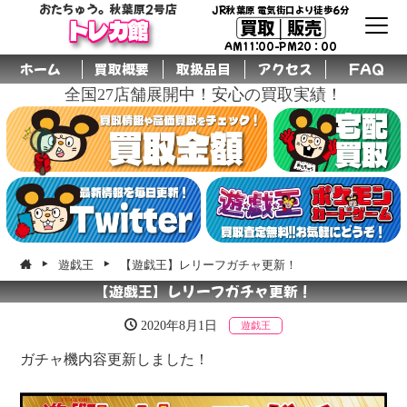
おたちゅう。秋葉原2号店
JR秋葉原 電気街口より徒歩6分
買取│販売
トレカ館
AM11:00-PM20：00
ホーム
買取概要
取扱品目
アクセス
FAQ
全国27店舗展開中！安心の買取実績！
遊戯王
【遊戯王】レリーフガチャ更新！
【遊戯王】レリーフガチャ更新！
2020年8月1日
遊戯王
ガチャ機内容更新しました！