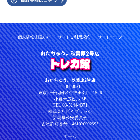
個人情報保護方針
サイトご利用規約
サイトマップ
おたちゅう。秋葉原2号店
トレカ館
おたちゅう。秋葉原2号店
〒101-0021
東京都千代田区外神田3丁目15−6
小暮末広ビル 8F
TEL:03-5244-4371
株式会社ビイブリッジ
新潟県公安委員会
古物許可番号：461020002392
ホーム