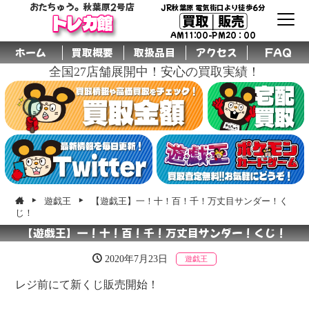
おたちゅう。秋葉原2号店
JR秋葉原 電気街口より徒歩6分
買取│販売
トレカ館
AM11:00-PM20：00
ホーム
買取概要
取扱品目
アクセス
FAQ
全国27店舗展開中！安心の買取実績！
遊戯王
【遊戯王】一！十！百！千！万丈目サンダー！く
じ！
【遊戯王】一！十！百！千！万丈目サンダー！くじ！
2020年7月23日
遊戯王
レジ前にて新くじ販売開始！