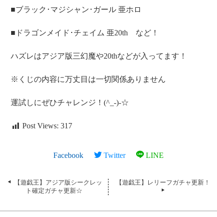
■ブラック･マジシャン･ガール 亜ホロ
■ドラゴンメイド･チェイム 亜20th など！
ハズレはアジア版三幻魔や20thなどが入ってます！
※くじの内容に万丈目は一切関係ありません
運試しにぜひチャレンジ！(^_-)-☆
Post Views:
317
Facebook
Twitter
LINE
【遊戯王】アジア版シークレッ
【遊戯王】レリーフガチャ更新！
ト確定ガチャ更新☆