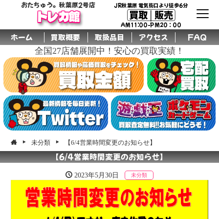
おたちゅう。秋葉原2号店
JR秋葉原 電気街口より徒歩6分
買取│販売
トレカ館
AM11:00-PM20：00
ホーム
買取概要
取扱品目
アクセス
FAQ
全国27店舗展開中！安心の買取実績！
未分類
【6/4営業時間変更のお知らせ】
【6/4営業時間変更のお知らせ】
2023年5月30日
未分類