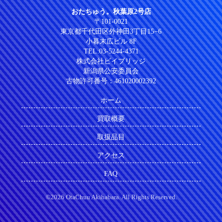
おたちゅう。秋葉原2号店
〒101-0021
東京都千代田区外神田3丁目15−6
小暮末広ビル 8F
TEL:03-5244-4371
株式会社ビイブリッジ
新潟県公安委員会
古物許可番号：461020002392
ホーム
買取概要
取扱品目
アクセス
FAQ
©2026 OtaChuu Akihabara. All Rights Reserved.