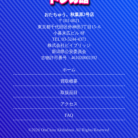
おたちゅう。秋葉原2号店
〒101-0021
東京都千代田区外神田3丁目15−6
小暮末広ビル 8F
TEL:03-5244-4371
株式会社ビイブリッジ
新潟県公安委員会
古物許可番号：461020002392
ホーム
買取概要
取扱品目
アクセス
FAQ
©2026 OtaChuu Akihabara. All Rights Reserved.