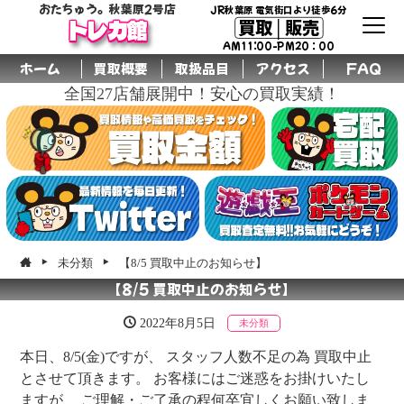
おたちゅう。秋葉原2号店
JR秋葉原 電気街口より徒歩6分
買取│販売
トレカ館
AM11:00-PM20：00
ホーム
買取概要
取扱品目
アクセス
FAQ
全国27店舗展開中！安心の買取実績！
未分類
【8/5 買取中止のお知らせ】
【8/5 買取中止のお知らせ】
2022年8月5日
未分類
本日、8/5(金)ですが、 スタッフ人数不足の為 買取中止
とさせて頂きます。 お客様にはご迷惑をお掛けいたし
ますが、 ご理解・ご了承の程何卒宜しくお願い致しま