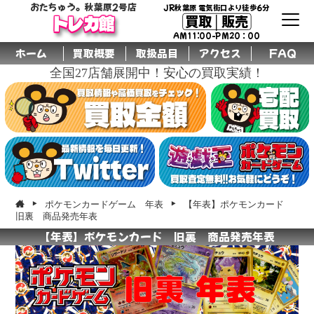
おたちゅう。秋葉原2号店
JR秋葉原 電気街口より徒歩6分
買取│販売
トレカ館
AM11:00-PM20：00
ホーム
買取概要
取扱品目
アクセス
FAQ
全国27店舗展開中！安心の買取実績！
ポケモンカードゲーム 年表
【年表】ポケモンカード
旧裏 商品発売年表
【年表】ポケモンカード 旧裏 商品発売年表