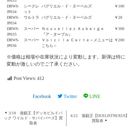
JP033
DBWS-
シークレ
バグリエル・ド・ヌーベルズ
￥100
JP034
ット
DBWS-
ウルトラ
バグリエル・ド・ヌーベルズ
￥20
JP034
DBWS-
スーパー
Ｎｏｕｖｅｌｌｅｚ Ａｕｂｅｒｇｅ
￥300
JP035
『ア・ターブル』
DBWS-
スーパー
Ｖｏｉｃｉ ｌａ Ｃａｒｔｅ～メニューは
￥200
JP036
こちら～
※価格は相場や在庫状況により変動します。新弾は特に
変動が激しいのでご了承ください。
Post Views:
412
Facebook
Twitter
LINE
3/18 遊戯王【デッキビルドパ
4/22 遊戯王【DUELISTNEXUS】
ック ワイルド・サバイバーズ】買
買取表
取表