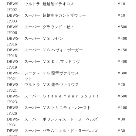
DBWS-
ウルトラ
超越竜メテオロス
￥10
JP002
DBWS-
スーパー
超越竜ギガントザウラー
￥10
JP003
DBWS-
スーパー
グラウンド・ゼノ
￥500
JP006
DBWS-
スーパー
ＶＳ ラゼン
￥400
JP016
DBWS-
スーパー
ＶＳ ヘヴィ・ボーガー
￥150
JP018
DBWS-
スーパー
ＶＳ Ｄｒ.マッドラヴ
￥400
JP019
DBWS-
シークレ
ＶＳ 龍帝ヴァリウス
￥300
JP021
ット
DBWS-
ウルトラ
ＶＳ 龍帝ヴァリウス
￥20
JP021
DBWS-
スーパー
Ｓｔａｋｅ Ｙｏｕｒ Ｓｏｕｌ！
￥500
JP023
DBWS-
スーパー
ＶＳ トリニティ・バースト
￥100
JP026
DBWS-
スーパー
ポワレティス・ド・ヌーベルズ
￥30
JP031
DBWS-
スーパー
バラムニエル・ド・ヌーベルズ
￥30