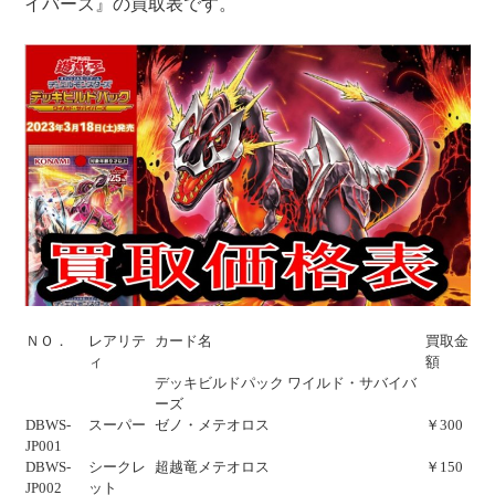
イバーズ』の買取表です。
ＮＯ．
レアリテ
カード名
買取金
ィ
額
デッキビルドパック ワイルド・サバイバ
ーズ
DBWS-
スーパー
ゼノ・メテオロス
￥300
JP001
DBWS-
シークレ
超越竜メテオロス
￥150
JP002
ット