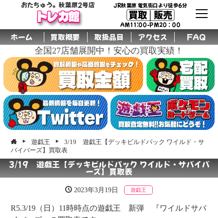
おたちゅう。秋葉原2号店
JR秋葉原 電気街口より徒歩6分
買取│販売
トレカ館
AM11:00-PM20：00
ホーム
買取概要
取扱品目
アクセス
FAQ
全国27店舗展開中！安心の買取実績！
遊戯王
3/19 遊戯王【デッキビルドパック ワイルド・サ
バイバーズ】買取表
3/19 遊戯王【デッキビルドパック ワイルド・サバイバ
ーズ】買取表
2023年3月19日
遊戯王
R5.3/19（日）11時時点の遊戯王 新弾 『ワイルドサバ