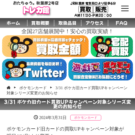
おたちゅう。秋葉原2号店
JR秋葉原 電気街口より徒歩6分
買取│販売
トレカ館
AM11:00-PM20：00
ホーム
買取概要
取扱品目
アクセス
FAQ
全国27店舗展開中！安心の買取実績！
ポケモンカード
3/31 ポケカ旧カード買取UPキャンペーン
対象シリーズ変更のお知らせ
3/31 ポケカ旧カード買取UPキャンペーン対象シリーズ変
更のお知らせ
2024年3月31日
ポケモンカード
ポケモンカード旧カードの買取UPキャンペーン対象が