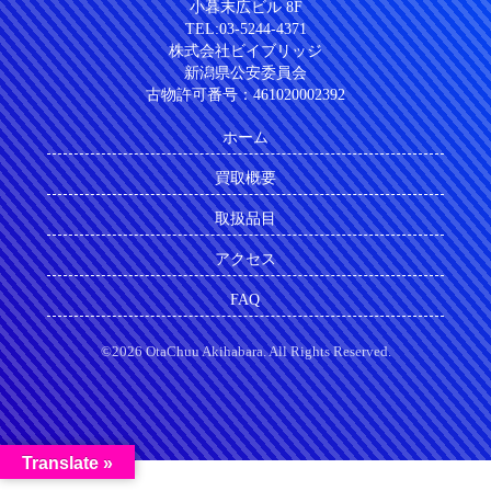
小暮末広ビル 8F
TEL:03-5244-4371
株式会社ビイブリッジ
新潟県公安委員会
古物許可番号：461020002392
ホーム
買取概要
取扱品目
アクセス
FAQ
©2026 OtaChuu Akihabara. All Rights Reserved.
Translate »