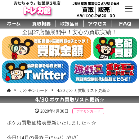
おたちゅう。秋葉原2号店
JR秋葉原 電気街口より徒歩6分
買取│販売
トレカ館
AM11:00-PM20：00
ホーム
買取概要
取扱品目
アクセス
FAQ
全国27店舗展開中！安心の買取実績！
ポケモンカード
4/30 ポケカ買取リスト更新☆
4/30 ポケカ買取リスト更新☆
2020年4月30日
ポケモンカード
ポケカ買取価格表更新いたしました～☆
今日は4月の最終日(*ﾉωﾉ）ﾊﾔｽｷﾞ