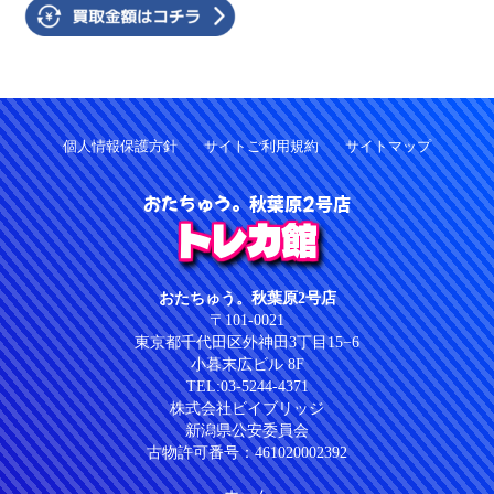
個人情報保護方針
サイトご利用規約
サイトマップ
おたちゅう。秋葉原2号店
トレカ館
おたちゅう。秋葉原2号店
〒101-0021
東京都千代田区外神田3丁目15−6
小暮末広ビル 8F
TEL:03-5244-4371
株式会社ビイブリッジ
新潟県公安委員会
古物許可番号：461020002392