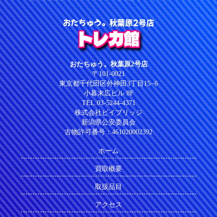
おたちゅう。秋葉原2号店
トレカ館
おたちゅう。秋葉原2号店
〒101-0021
東京都千代田区外神田3丁目15−6
小暮末広ビル 8F
TEL:03-5244-4371
株式会社ビイブリッジ
新潟県公安委員会
古物許可番号：461020002392
ホーム
買取概要
取扱品目
アクセス