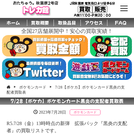
おたちゅう。秋葉原2号店
JR秋葉原 電気街口より徒歩6分
買取│販売
トレカ館
AM11:00-PM20：00
ホーム
買取概要
取扱品目
アクセス
FAQ
全国27店舗展開中！安心の買取実績！
ポケモンカード
7/28【ポケカ】ポケモンカード黒炎の支
配者買取表
7/28【ポケカ】ポケモンカード黒炎の支配者買取表
2023年7月28日
ポケモンカード
R5.7/28（金）13時時点の新弾 拡張パック『黒炎の支配
者』の買取リストです。