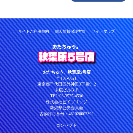
サイトご利用規約
個人情報保護方針
サイトマップ
おたちゅう。
秋葉原5号店
おたちゅう。秋葉原5号店
〒101-0021
東京都千代田区外神田3丁目9−2
末広ビルB1F
TEL:03-3525-4530
株式会社ビイブリッジ
新潟県公安委員会
古物許可番号：461020002392
コンセプト