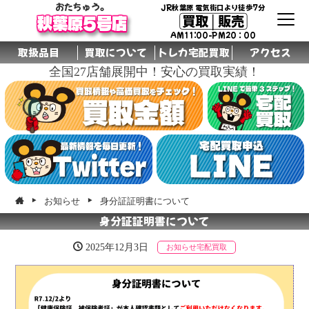
おたちゅう。
JR秋葉原 電気街口より徒歩7分
買取│販売
秋葉原5号店
AM11:00-PM20：00
取扱品目
買取について
トレカ宅配買取
アクセス
全国27店舗展開中！安心の買取実績！
グル
ープ
店舗
お知らせ
身分証証明書について
身分証証明書について
2025年12月3日
お知らせ
宅配買取