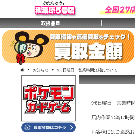
おたちゅう。
全国27
秋葉原5号店
取扱品目
お知らせ
9/8日曜日 営業時間短縮について
9/8日曜日 営業時
店内作業の為17時
お客様にはご迷惑お