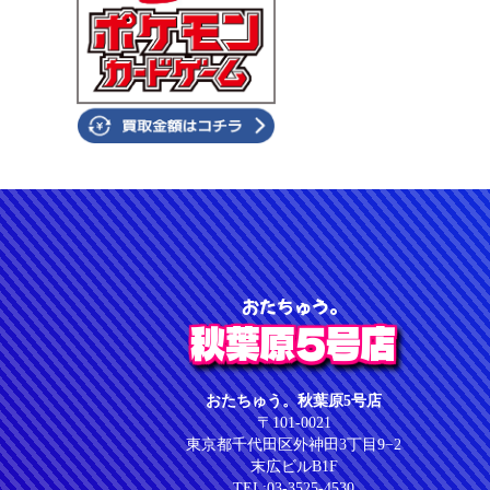
おたちゅう。
秋葉原5号店
おたちゅう。秋葉原5号店
〒101-0021
東京都千代田区外神田3丁目9−2
末広ビルB1F
TEL:03-3525-4530