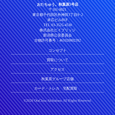
おたちゅう。秋葉原5号店
〒101-0021
東京都千代田区外神田3丁目9−2
末広ビルB1F
TEL:03-3525-4530
株式会社ビイブリッジ
新潟県公安委員会
古物許可番号：461020002392
コンセプト
買取について
アクセス
秋葉原グループ店舗
カード・トレカ 宅配買取
©2026 OtaChuu Akihabara. All Rights Reserved.