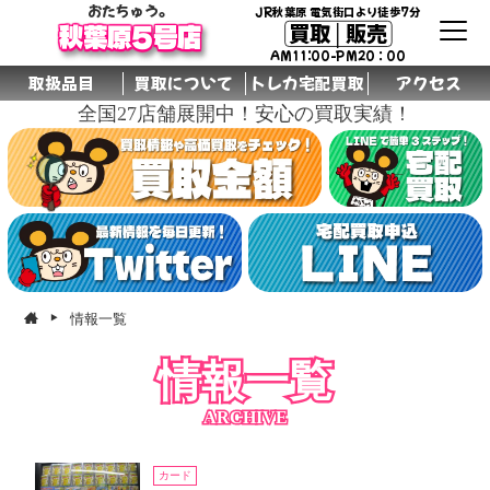
おたちゅう。
JR秋葉原 電気街口より徒歩7分
買取│販売
秋葉原5号店
AM11:00-PM20：00
取扱品目
買取について
トレカ宅配買取
アクセス
全国27店舗展開中！安心の買取実績！
グル
ープ
店舗
情報一覧
情報一覧
情報一覧
ARCHIVE
ARCHIVE
カード