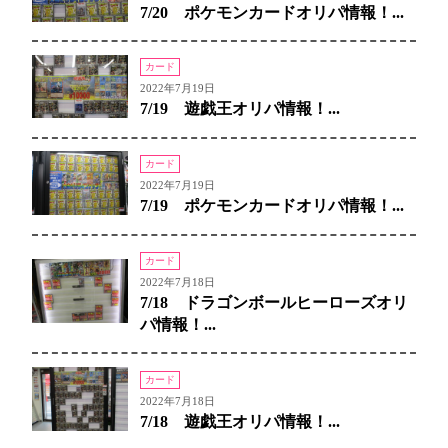
7/20 ポケモンカードオリパ情報！...
カード
2022年7月19日
7/19 遊戯王オリパ情報！...
カード
2022年7月19日
7/19 ポケモンカードオリパ情報！...
カード
2022年7月18日
7/18 ドラゴンボールヒーローズオリ
パ情報！...
カード
2022年7月18日
7/18 遊戯王オリパ情報！...